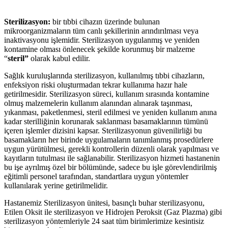
Sterilizasyon:
bir tıbbi cihazın üzerinde bulunan
mikroorganizmaların tüm canlı şekillerinin arındırılması veya
inaktivasyonu işlemidir. Sterilizasyon uygulanmış ve yeniden
kontamine olması önlenecek şekilde korunmuş bir malzeme
“
steril”
olarak kabul edilir.
Sağlık kuruluşlarında sterilizasyon, kullanılmış tıbbi cihazların,
enfeksiyon riski oluşturmadan tekrar kullanıma hazır hale
getirilmesidir. Sterilizasyon süreci, kullanım sırasında kontamine
olmuş malzemelerin kullanım alanından alınarak taşınması,
yıkanması, paketlenmesi, steril edilmesi ve yeniden kullanım anına
kadar sterilliğinin korunarak saklanması basamaklarının tümünü
içeren işlemler dizisini kapsar. Sterilizasyonun güvenilirliği bu
basamakların her birinde uygulamaların tanımlanmış prosedürlere
uygun yürütülmesi, gerekli kontrollerin düzenli olarak yapılması ve
kayıtların tutulması ile sağlanabilir. Sterilizasyon hizmeti hastanenin
bu işe ayrılmış özel bir bölümünde, sadece bu işle görevlendirilmiş
eğitimli personel tarafından, standartlara uygun yöntemler
kullanılarak yerine getirilmelidir.
Hastanemiz Sterilizasyon ünitesi, basınçlı buhar sterilizasyonu,
Etilen Oksit ile sterilizasyon ve Hidrojen Peroksit (Gaz Plazma) gibi
sterilizasyon yöntemleriyle 24 saat tüm birimlerimize kesintisiz