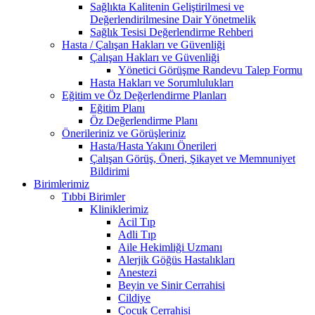
Sağlıkta Kalitenin Geliştirilmesi ve
Değerlendirilmesine Dair Yönetmelik
Sağlık Tesisi Değerlendirme Rehberi
Hasta / Çalışan Hakları ve Güvenliği
Çalışan Hakları ve Güvenliği
Yönetici Görüşme Randevu Talep Formu
Hasta Hakları ve Sorumlulukları
Eğitim ve Öz Değerlendirme Planları
Eğitim Planı
Öz Değerlendirme Planı
Önerileriniz ve Görüşleriniz
Hasta/Hasta Yakını Önerileri
Çalışan Görüş, Öneri, Şikayet ve Memnuniyet
Bildirimi
Birimlerimiz
Tıbbi Birimler
Kliniklerimiz
Acil Tıp
Adli Tıp
Aile Hekimliği Uzmanı
Alerjik Göğüs Hastalıkları
Anestezi
Beyin ve Sinir Cerrahisi
Cildiye
Çocuk Cerrahisi