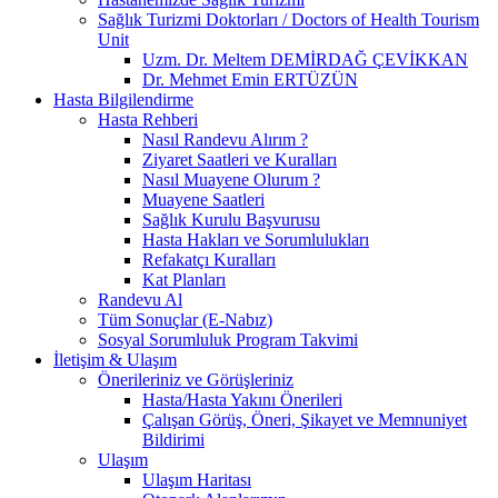
Sağlık Turizmi Doktorları / Doctors of Health Tourism
Unit
Uzm. Dr. Meltem DEMİRDAĞ ÇEVİKKAN
Dr. Mehmet Emin ERTÜZÜN
Hasta Bilgilendirme
Hasta Rehberi
Nasıl Randevu Alırım ?
Ziyaret Saatleri ve Kuralları
Nasıl Muayene Olurum ?
Muayene Saatleri
Sağlık Kurulu Başvurusu
Hasta Hakları ve Sorumlulukları
Refakatçı Kuralları
Kat Planları
Randevu Al
Tüm Sonuçlar (E-Nabız)
Sosyal Sorumluluk Program Takvimi
İletişim & Ulaşım
Önerileriniz ve Görüşleriniz
Hasta/Hasta Yakını Önerileri
Çalışan Görüş, Öneri, Şikayet ve Memnuniyet
Bildirimi
Ulaşım
Ulaşım Haritası