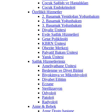
Çocuk Sağlığı ve Hastalıkları
Çocuk Endokrinoloji
Özellikli Hizmetler
2. Basamak Yenidoğan Yoğunbakım
2. Basamak Yoğunbakım
3. Basamak Yoğunbakım
Diyaliz Ünitesi
Evde Sağlık Hizmetleri
Getat Polikliniği
KBRN Ünitesi
Obezite Merkezi
Palyatif Bakım Ünitesi
Yanık Ünitesi
Sağlık Hizmetlerimiz
Ameliyathane Ünitesi
Beslenme ve Diyet Birimi
Biyokimya ve Mikrobiyoloji
Diyabet Eğitim
Eczane
Sterilizasyon
Odyoloji
Patoloji
Radyoloji
Anne & Bebek
Anne Dostu hastane