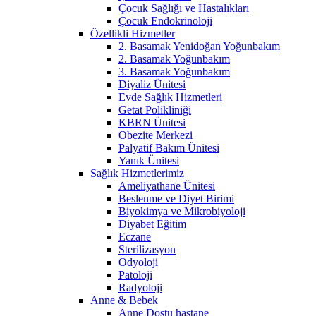
Çocuk Sağlığı ve Hastalıkları
Çocuk Endokrinoloji
Özellikli Hizmetler
2. Basamak Yenidoğan Yoğunbakım
2. Basamak Yoğunbakım
3. Basamak Yoğunbakım
Diyaliz Ünitesi
Evde Sağlık Hizmetleri
Getat Polikliniği
KBRN Ünitesi
Obezite Merkezi
Palyatif Bakım Ünitesi
Yanık Ünitesi
Sağlık Hizmetlerimiz
Ameliyathane Ünitesi
Beslenme ve Diyet Birimi
Biyokimya ve Mikrobiyoloji
Diyabet Eğitim
Eczane
Sterilizasyon
Odyoloji
Patoloji
Radyoloji
Anne & Bebek
Anne Dostu hastane