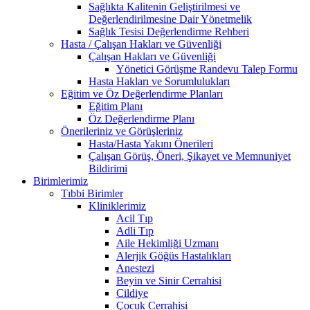
Sağlıkta Kalitenin Geliştirilmesi ve
Değerlendirilmesine Dair Yönetmelik
Sağlık Tesisi Değerlendirme Rehberi
Hasta / Çalışan Hakları ve Güvenliği
Çalışan Hakları ve Güvenliği
Yönetici Görüşme Randevu Talep Formu
Hasta Hakları ve Sorumlulukları
Eğitim ve Öz Değerlendirme Planları
Eğitim Planı
Öz Değerlendirme Planı
Önerileriniz ve Görüşleriniz
Hasta/Hasta Yakını Önerileri
Çalışan Görüş, Öneri, Şikayet ve Memnuniyet
Bildirimi
Birimlerimiz
Tıbbi Birimler
Kliniklerimiz
Acil Tıp
Adli Tıp
Aile Hekimliği Uzmanı
Alerjik Göğüs Hastalıkları
Anestezi
Beyin ve Sinir Cerrahisi
Cildiye
Çocuk Cerrahisi