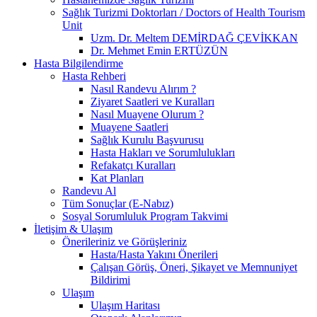
Sağlık Turizmi Doktorları / Doctors of Health Tourism
Unit
Uzm. Dr. Meltem DEMİRDAĞ ÇEVİKKAN
Dr. Mehmet Emin ERTÜZÜN
Hasta Bilgilendirme
Hasta Rehberi
Nasıl Randevu Alırım ?
Ziyaret Saatleri ve Kuralları
Nasıl Muayene Olurum ?
Muayene Saatleri
Sağlık Kurulu Başvurusu
Hasta Hakları ve Sorumlulukları
Refakatçı Kuralları
Kat Planları
Randevu Al
Tüm Sonuçlar (E-Nabız)
Sosyal Sorumluluk Program Takvimi
İletişim & Ulaşım
Önerileriniz ve Görüşleriniz
Hasta/Hasta Yakını Önerileri
Çalışan Görüş, Öneri, Şikayet ve Memnuniyet
Bildirimi
Ulaşım
Ulaşım Haritası