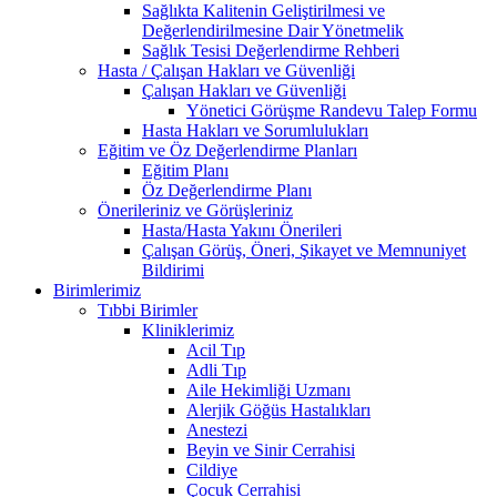
Sağlıkta Kalitenin Geliştirilmesi ve
Değerlendirilmesine Dair Yönetmelik
Sağlık Tesisi Değerlendirme Rehberi
Hasta / Çalışan Hakları ve Güvenliği
Çalışan Hakları ve Güvenliği
Yönetici Görüşme Randevu Talep Formu
Hasta Hakları ve Sorumlulukları
Eğitim ve Öz Değerlendirme Planları
Eğitim Planı
Öz Değerlendirme Planı
Önerileriniz ve Görüşleriniz
Hasta/Hasta Yakını Önerileri
Çalışan Görüş, Öneri, Şikayet ve Memnuniyet
Bildirimi
Birimlerimiz
Tıbbi Birimler
Kliniklerimiz
Acil Tıp
Adli Tıp
Aile Hekimliği Uzmanı
Alerjik Göğüs Hastalıkları
Anestezi
Beyin ve Sinir Cerrahisi
Cildiye
Çocuk Cerrahisi