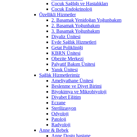
Çocuk Sağlığı ve Hastalıkları
Çocuk Endokrinoloji
Özellikli Hizmetler
2. Basamak Yenidoğan Yoğunbakım
2. Basamak Yoğunbakım
3. Basamak Yoğunbakım
Diyaliz Ünitesi
Evde Sağlık Hizmetleri
Getat Polikliniği
KBRN Ünitesi
Obezite Merkezi
Palyatif Bakım Ünitesi
Yanık Ünitesi
Sağlık Hizmetlerimiz
Ameliyathane Ünitesi
Beslenme ve Diyet Birimi
Biyokimya ve Mikrobiyoloji
Diyabet Eğitim
Eczane
Sterilizasyon
Odyoloji
Patoloji
Radyoloji
Anne & Bebek
Anne Dostu hastane