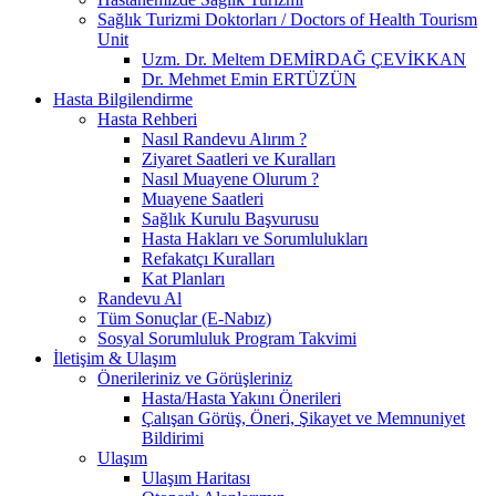
Sağlık Turizmi Doktorları / Doctors of Health Tourism
Unit
Uzm. Dr. Meltem DEMİRDAĞ ÇEVİKKAN
Dr. Mehmet Emin ERTÜZÜN
Hasta Bilgilendirme
Hasta Rehberi
Nasıl Randevu Alırım ?
Ziyaret Saatleri ve Kuralları
Nasıl Muayene Olurum ?
Muayene Saatleri
Sağlık Kurulu Başvurusu
Hasta Hakları ve Sorumlulukları
Refakatçı Kuralları
Kat Planları
Randevu Al
Tüm Sonuçlar (E-Nabız)
Sosyal Sorumluluk Program Takvimi
İletişim & Ulaşım
Önerileriniz ve Görüşleriniz
Hasta/Hasta Yakını Önerileri
Çalışan Görüş, Öneri, Şikayet ve Memnuniyet
Bildirimi
Ulaşım
Ulaşım Haritası