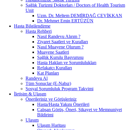
Sağlık Turizmi Doktorları / Doctors of Health Tourism
Unit
Uzm. Dr. Meltem DEMİRDAĞ ÇEVİKKAN
Dr. Mehmet Emin ERTÜZÜN
Hasta Bilgilendirme
Hasta Rehberi
Nasıl Randevu Alırım ?
Ziyaret Saatleri ve Kuralları
Nasıl Muayene Olurum ?
Muayene Saatleri
Sağlık Kurulu Başvurusu
Hasta Hakları ve Sorumlulukları
Refakatçı Kuralları
Kat Planları
Randevu Al
Tüm Sonuçlar (E-Nabız)
Sosyal Sorumluluk Program Takvimi
İletişim & Ulaşım
Önerileriniz ve Görüşleriniz
Hasta/Hasta Yakını Önerileri
Çalışan Görüş, Öneri, Şikayet ve Memnuniyet
Bildirimi
Ulaşım
Ulaşım Haritası