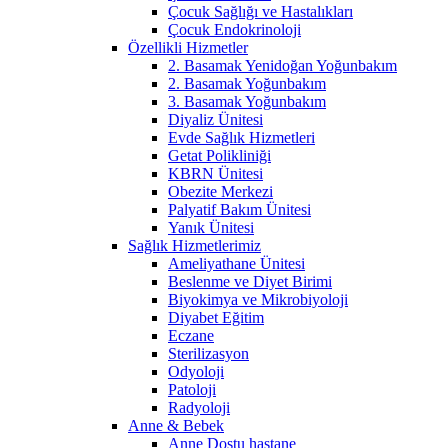
Çocuk Sağlığı ve Hastalıkları
Çocuk Endokrinoloji
Özellikli Hizmetler
2. Basamak Yenidoğan Yoğunbakım
2. Basamak Yoğunbakım
3. Basamak Yoğunbakım
Diyaliz Ünitesi
Evde Sağlık Hizmetleri
Getat Polikliniği
KBRN Ünitesi
Obezite Merkezi
Palyatif Bakım Ünitesi
Yanık Ünitesi
Sağlık Hizmetlerimiz
Ameliyathane Ünitesi
Beslenme ve Diyet Birimi
Biyokimya ve Mikrobiyoloji
Diyabet Eğitim
Eczane
Sterilizasyon
Odyoloji
Patoloji
Radyoloji
Anne & Bebek
Anne Dostu hastane