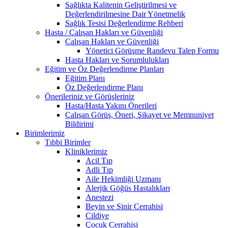
Sağlıkta Kalitenin Geliştirilmesi ve
Değerlendirilmesine Dair Yönetmelik
Sağlık Tesisi Değerlendirme Rehberi
Hasta / Çalışan Hakları ve Güvenliği
Çalışan Hakları ve Güvenliği
Yönetici Görüşme Randevu Talep Formu
Hasta Hakları ve Sorumlulukları
Eğitim ve Öz Değerlendirme Planları
Eğitim Planı
Öz Değerlendirme Planı
Önerileriniz ve Görüşleriniz
Hasta/Hasta Yakını Önerileri
Çalışan Görüş, Öneri, Şikayet ve Memnuniyet
Bildirimi
Birimlerimiz
Tıbbi Birimler
Kliniklerimiz
Acil Tıp
Adli Tıp
Aile Hekimliği Uzmanı
Alerjik Göğüs Hastalıkları
Anestezi
Beyin ve Sinir Cerrahisi
Cildiye
Çocuk Cerrahisi