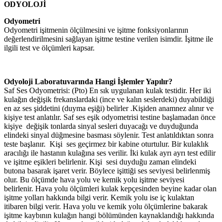
ODYOLOJİ
Odyometri
Odyometri işitmenin ölçülmesini ve işitme fonksiyonlarının
değerlendirilmesini sağlayan işitme testine verilen isimdir. İşitme ile
ilgili test ve ölçümleri kapsar.
Odyoloji Laboratuvarında Hangi İşlemler Yapılır?
Saf Ses Odyometrisi: (Pto) En sık uygulanan kulak testidir. Her iki
kulağın değişik frekanslardaki (ince ve kalın seslerdeki) duyabildiği
en az ses şiddetini (duyma eşiği) belirler .Kişiden anamnez alınır ve
kişiye test anlatılır. Saf ses eşik odyometrisi testine başlamadan önce
kişiye değişik tonlarda sinyal sesleri duyacağı ve duyduğunda
elindeki sinyal düğmesine basması söylenir. Test anlatıldıktan sonra
teste başlanır. Kişi ses geçirmez bir kabine oturtulur. Bir kulaklık
aracılığı ile hastanın kulağına ses verilir. İki kulak ayrı ayrı test edilir
ve işitme eşikleri belirlenir. Kişi sesi duyduğu zaman elindeki
butona basarak işaret verir. Böylece işittiği ses seviyesi belirlenmiş
olur. Bu ölçümde hava yolu ve kemik yolu işitme seviyesi
belirlenir. Hava yolu ölçümleri kulak kepçesinden beyine kadar olan
işitme yolları hakkında bilgi verir. Kemik yolu ise iç kulaktan
itibaren bilgi verir. Hava yolu ve kemik yolu ölçümlerine bakarak
işitme kaybının kulağın hangi bölümünden kaynaklandığı hakkında