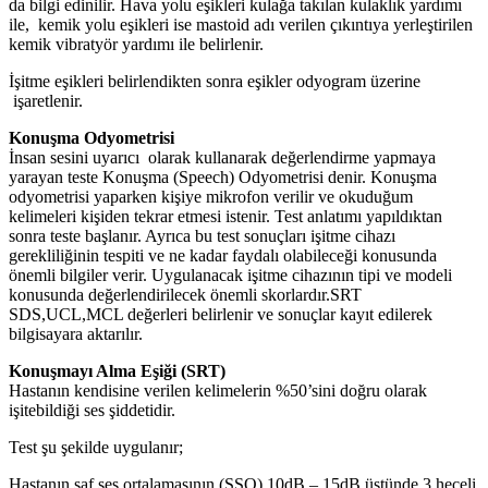
da bilgi edinilir. Hava yolu eşikleri kulağa takılan kulaklık yardımı
ile, kemik yolu eşikleri ise mastoid adı verilen çıkıntıya yerleştirilen
kemik vibratyör yardımı ile belirlenir.
İşitme eşikleri belirlendikten sonra eşikler odyogram üzerine
işaretlenir.
Konuşma Odyometrisi
İnsan sesini uyarıcı olarak kullanarak değerlendirme yapmaya
yarayan teste Konuşma (Speech) Odyometrisi denir. Konuşma
odyometrisi yaparken kişiye mikrofon verilir ve okuduğum
kelimeleri kişiden tekrar etmesi istenir. Test anlatımı yapıldıktan
sonra teste başlanır. Ayrıca bu test sonuçları işitme cihazı
gerekliliğinin tespiti ve ne kadar faydalı olabileceği konusunda
önemli bilgiler verir. Uygulanacak işitme cihazının tipi ve modeli
konusunda değerlendirilecek önemli skorlardır.SRT
SDS,UCL,MCL değerleri belirlenir ve sonuçlar kayıt edilerek
bilgisayara aktarılır.
Konuşmayı Alma Eşiği (SRT)
Hastanın kendisine verilen kelimelerin %50’sini doğru olarak
işitebildiği ses şiddetidir.
Test şu şekilde uygulanır;
Hastanın saf ses ortalamasının (SSO) 10dB – 15dB üstünde 3 heceli