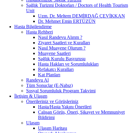
Sağlık Turizmi Doktorları / Doctors of Health Tourism
Unit
Uzm. Dr. Meltem DEMİRDAĞ ÇEVİKKAN
Dr. Mehmet Emin ERTÜZÜN
Hasta Bilgilendirme
Hasta Rehberi
Nasıl Randevu Alırım ?
Ziyaret Saatleri ve Kuralları
Nasıl Muayene Olurum ?
Muayene Saatleri
Sağlık Kurulu Başvurusu
Hasta Hakları ve Sorumlulukları
Refakatçı Kuralları
Kat Planları
Randevu Al
Tüm Sonuçlar (E-Nabız)
Sosyal Sorumluluk Program Takvimi
İletişim & Ulaşım
Önerileriniz ve Görüşleriniz
Hasta/Hasta Yakını Önerileri
Çalışan Görüş, Öneri, Şikayet ve Memnuniyet
Bildirimi
Ulaşım
Ulaşım Haritası