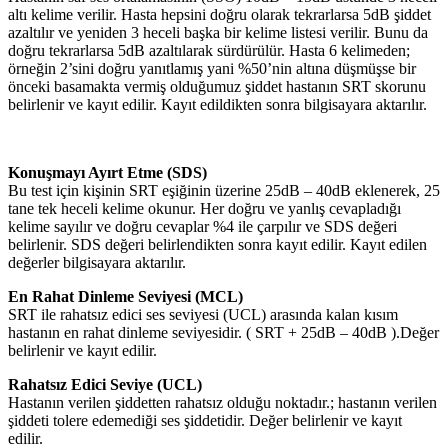
altı kelime verilir. Hasta hepsini doğru olarak tekrarlarsa 5dB şiddet
azaltılır ve yeniden 3 heceli başka bir kelime listesi verilir. Bunu da
doğru tekrarlarsa 5dB azaltılarak sürdürülür. Hasta 6 kelimeden;
örneğin 2’sini doğru yanıtlamış yani %50’nin altına düşmüşse bir
önceki basamakta vermiş olduğumuz şiddet hastanın SRT skorunu
belirlenir ve kayıt edilir. Kayıt edildikten sonra bilgisayara aktarılır.
Konuşmayı Ayırt Etme (SDS)
Bu test için kişinin SRT eşiğinin üzerine 25dB – 40dB eklenerek, 25
tane tek heceli kelime okunur. Her doğru ve yanlış cevapladığı
kelime sayılır ve doğru cevaplar %4 ile çarpılır ve SDS değeri
belirlenir. SDS değeri belirlendikten sonra kayıt edilir. Kayıt edilen
değerler bilgisayara aktarılır.
En Rahat Dinleme Seviyesi (MCL)
SRT ile rahatsız edici ses seviyesi (UCL) arasında kalan kısım
hastanın en rahat dinleme seviyesidir. ( SRT + 25dB – 40dB ).Değer
belirlenir ve kayıt edilir.
Rahatsız Edici Seviye (UCL)
Hastanın verilen şiddetten rahatsız olduğu noktadır.; hastanın verilen
şiddeti tolere edemediği ses şiddetidir. Değer belirlenir ve kayıt
edilir.