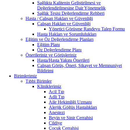
Sağlıkta Kalitenin Geliştirilmesi ve
Değerlendirilmesine Dair Yönetmelik
Sağlık Tesisi Değerlendirme Rehberi
Hasta / Çalışan Hakları ve Güvenliği
Çalışan Hakları ve Güvenliği
Yönetici Görüşme Randevu Talep Formu
Hasta Hakları ve Sorumlulukları
Eğitim ve Öz Değerlendirme Planları
Eğitim Planı
Öz Değerlendirme Planı
Önerileriniz ve Görüşleriniz
Hasta/Hasta Yakını Önerileri
Çalışan Görüş, Öneri, Şikayet ve Memnuniyet
Bildirimi
Birimlerimiz
Tıbbi Birimler
Kliniklerimiz
Acil Tıp
Adli Tıp
Aile Hekimliği Uzmanı
Alerjik Göğüs Hastalıkları
Anestezi
Beyin ve Sinir Cerrahisi
Cildiye
Çocuk Cerrahisi