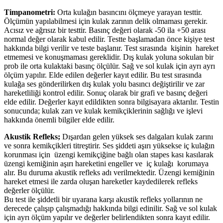
Timpanometri:
Orta kulağın basıncını ölçmeye yarayan testtir.
Ölçümün yapılabilmesi için kulak zarının delik olmaması gerekir.
Acısız ve ağrısız bir testtir. Basınç değeri olarak -50 ila +50 arası
normal değer olarak kabul edilir. Testte başlamadan önce kişiye test
hakkında bilgi verilir ve teste başlanır. Test sırasında kişinin hareket
etmemesi ve konuşmaması gereklidir. Dış kulak yoluna sokulan bir
prob ile orta kulaktaki basınç ölçülür. Sağ ve sol kulak için ayrı ayrı
ölçüm yapılır. Elde edilen değerler kayıt edilir. Bu test sırasında
kulağa ses gönderilirken dış kulak yolu basıncı değiştirilir ve zar
hareketliliği kontrol edilir. Sonuç olarak bir grafi ve basınç değeri
elde edilir. Değerler kayıt edildikten sonra bilgisayara aktarılır. Testin
sonucunda; kulak zarı ve kulak kemikçiklerinin sağlığı ve işlevi
hakkında önemli bilgiler elde edilir.
Akustik Refleks;
Dışardan gelen yüksek ses dalgaları kulak zarını
ve sonra kemikçikleri titreştirir. Ses şiddeti aşırı yüksekse iç kulağın
korunması için üzengi kemikçiğine bağlı olan stapes kası kasılarak
üzengi kemiğinin aşırı hareketini engeller ve iç kulağı korumaya
alır. Bu duruma akustik refleks adı verilmektedir. Üzengi kemiğinin
hareket etmesi ile zarda oluşan hareketler kaydedilerek refleks
değerler ölçülür.
Bu test ile şiddetli bir uyarana karşı akustik refleks yollarının ne
derecede çalışıp çalışmadığı hakkında bilgi edinilir. Sağ ve sol kulak
için ayrı ölçüm yapılır ve değerler belirlendikten sonra kayıt edilir.