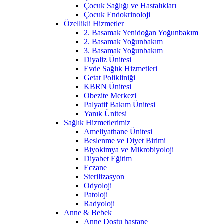
Çocuk Sağlığı ve Hastalıkları
Çocuk Endokrinoloji
Özellikli Hizmetler
2. Basamak Yenidoğan Yoğunbakım
2. Basamak Yoğunbakım
3. Basamak Yoğunbakım
Diyaliz Ünitesi
Evde Sağlık Hizmetleri
Getat Polikliniği
KBRN Ünitesi
Obezite Merkezi
Palyatif Bakım Ünitesi
Yanık Ünitesi
Sağlık Hizmetlerimiz
Ameliyathane Ünitesi
Beslenme ve Diyet Birimi
Biyokimya ve Mikrobiyoloji
Diyabet Eğitim
Eczane
Sterilizasyon
Odyoloji
Patoloji
Radyoloji
Anne & Bebek
Anne Dostu hastane