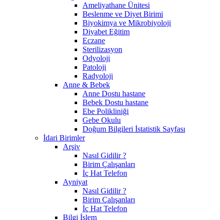
Ameliyathane Ünitesi
Beslenme ve Diyet Birimi
Biyokimya ve Mikrobiyoloji
Diyabet Eğitim
Eczane
Sterilizasyon
Odyoloji
Patoloji
Radyoloji
Anne & Bebek
Anne Dostu hastane
Bebek Dostu hastane
Ebe Polikliniği
Gebe Okulu
Doğum Bilgileri İstatistik Sayfası
İdari Birimler
Arşiv
Nasıl Gidilir ?
Birim Çalışanları
İç Hat Telefon
Ayniyat
Nasıl Gidilir ?
Birim Çalışanları
İç Hat Telefon
Bilgi İşlem