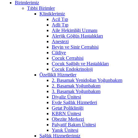
Birimlerimiz
Tıbbi Birimler
Kliniklerimiz
Acil Tıp
Adli Tıp
Aile Hekimliği Uzmanı
Alerjik Göğüs Hastalıkları
Anestezi
Beyin ve Sinir Cerrahisi
Cildiye
Çocuk Cerrahisi
Çocuk Sağlığı ve Hastalıkları
Çocuk Endokrinoloji
Özellikli Hizmetler
2. Basamak Yenidoğan Yoğunbakım
2. Basamak Yoğunbakım
3. Basamak Yoğunbakım
Diyaliz Ünitesi
Evde Sağlık Hizmetleri
Getat Polikliniği
KBRN Ünitesi
Obezite Merkezi
Palyatif Bakım Ünitesi
Yanık Ünitesi
Sağlık Hizmetlerimiz