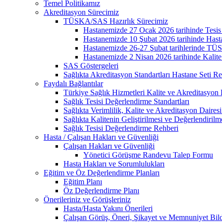
Temel Politikamız
Akreditasyon Sürecimiz
TÜSKA/SAS Hazırlık Sürecimiz
Hastanemizde 27 Ocak 2026 tarihinde Tesis Gü
Hastanemizde 10 Şubat 2026 tarihinde Hasta G
Hastanemizde 26-27 Şubat tarihlerinde TÜSK
Hastanemizde 2 Nisan 2026 tarihinde Kalite İy
SAS Göstergeleri
Sağlıkta Akreditasyon Standartları Hastane Seti Re
Faydalı Bağlantılar
Türkiye Sağlık Hizmetleri Kalite ve Akreditasyon 
Sağlık Tesisi Değerlendirme Standartları
Sağlıkta Verimlilik, Kalite ve Akreditasyon Daires
Sağlıkta Kalitenin Geliştirilmesi ve Değerlendiril
Sağlık Tesisi Değerlendirme Rehberi
Hasta / Çalışan Hakları ve Güvenliği
Çalışan Hakları ve Güvenliği
Yönetici Görüşme Randevu Talep Formu
Hasta Hakları ve Sorumlulukları
Eğitim ve Öz Değerlendirme Planları
Eğitim Planı
Öz Değerlendirme Planı
Önerileriniz ve Görüşleriniz
Hasta/Hasta Yakını Önerileri
Çalışan Görüş, Öneri, Şikayet ve Memnuniyet Bild