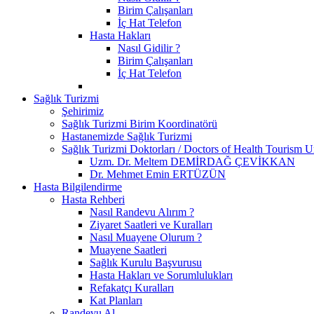
Birim Çalışanları
İç Hat Telefon
Hasta Hakları
Nasıl Gidilir ?
Birim Çalışanları
İç Hat Telefon
Sağlık Turizmi
Şehirimiz
Sağlık Turizmi Birim Koordinatörü
Hastanemizde Sağlık Turizmi
Sağlık Turizmi Doktorları / Doctors of Health Tourism U
Uzm. Dr. Meltem DEMİRDAĞ ÇEVİKKAN
Dr. Mehmet Emin ERTÜZÜN
Hasta Bilgilendirme
Hasta Rehberi
Nasıl Randevu Alırım ?
Ziyaret Saatleri ve Kuralları
Nasıl Muayene Olurum ?
Muayene Saatleri
Sağlık Kurulu Başvurusu
Hasta Hakları ve Sorumlulukları
Refakatçı Kuralları
Kat Planları
Randevu Al