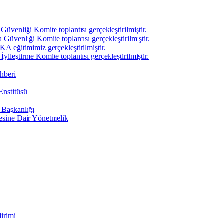
venliği Komite toplantısı gerçekleştirilmiştir.
üvenliği Komite toplantısı gerçekleştirilmiştir.
A eğitimimiz gerçekleştirilmiştir.
ileştirme Komite toplantısı gerçekleştirilmiştir.
hberi
Enstitüsü
i Başkanlığı
mesine Dair Yönetmelik
irimi