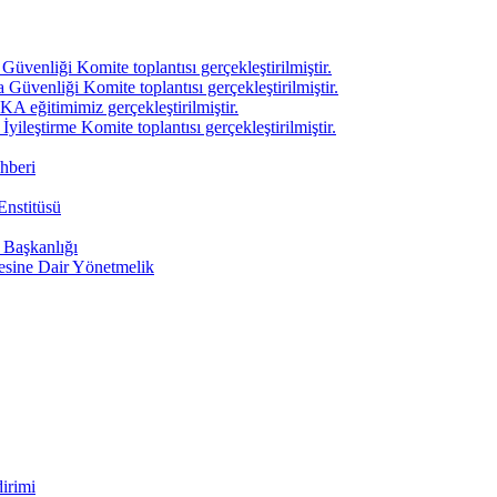
venliği Komite toplantısı gerçekleştirilmiştir.
üvenliği Komite toplantısı gerçekleştirilmiştir.
A eğitimimiz gerçekleştirilmiştir.
ileştirme Komite toplantısı gerçekleştirilmiştir.
hberi
Enstitüsü
i Başkanlığı
mesine Dair Yönetmelik
irimi