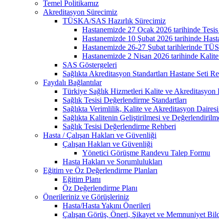
Temel Politikamız
Akreditasyon Sürecimiz
TÜSKA/SAS Hazırlık Sürecimiz
Hastanemizde 27 Ocak 2026 tarihinde Tesis Gü
Hastanemizde 10 Şubat 2026 tarihinde Hasta G
Hastanemizde 26-27 Şubat tarihlerinde TÜSK
Hastanemizde 2 Nisan 2026 tarihinde Kalite İy
SAS Göstergeleri
Sağlıkta Akreditasyon Standartları Hastane Seti Re
Faydalı Bağlantılar
Türkiye Sağlık Hizmetleri Kalite ve Akreditasyon 
Sağlık Tesisi Değerlendirme Standartları
Sağlıkta Verimlilik, Kalite ve Akreditasyon Daires
Sağlıkta Kalitenin Geliştirilmesi ve Değerlendiril
Sağlık Tesisi Değerlendirme Rehberi
Hasta / Çalışan Hakları ve Güvenliği
Çalışan Hakları ve Güvenliği
Yönetici Görüşme Randevu Talep Formu
Hasta Hakları ve Sorumlulukları
Eğitim ve Öz Değerlendirme Planları
Eğitim Planı
Öz Değerlendirme Planı
Önerileriniz ve Görüşleriniz
Hasta/Hasta Yakını Önerileri
Çalışan Görüş, Öneri, Şikayet ve Memnuniyet Bild