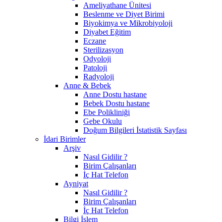
Ameliyathane Ünitesi
Beslenme ve Diyet Birimi
Biyokimya ve Mikrobiyoloji
Diyabet Eğitim
Eczane
Sterilizasyon
Odyoloji
Patoloji
Radyoloji
Anne & Bebek
Anne Dostu hastane
Bebek Dostu hastane
Ebe Polikliniği
Gebe Okulu
Doğum Bilgileri İstatistik Sayfası
İdari Birimler
Arşiv
Nasıl Gidilir ?
Birim Çalışanları
İç Hat Telefon
Ayniyat
Nasıl Gidilir ?
Birim Çalışanları
İç Hat Telefon
Bilgi İşlem