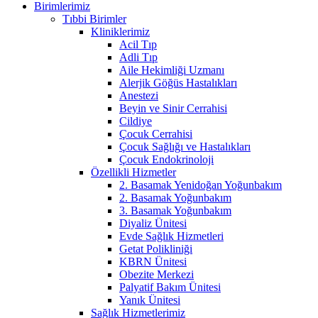
Birimlerimiz
Tıbbi Birimler
Kliniklerimiz
Acil Tıp
Adli Tıp
Aile Hekimliği Uzmanı
Alerjik Göğüs Hastalıkları
Anestezi
Beyin ve Sinir Cerrahisi
Cildiye
Çocuk Cerrahisi
Çocuk Sağlığı ve Hastalıkları
Çocuk Endokrinoloji
Özellikli Hizmetler
2. Basamak Yenidoğan Yoğunbakım
2. Basamak Yoğunbakım
3. Basamak Yoğunbakım
Diyaliz Ünitesi
Evde Sağlık Hizmetleri
Getat Polikliniği
KBRN Ünitesi
Obezite Merkezi
Palyatif Bakım Ünitesi
Yanık Ünitesi
Sağlık Hizmetlerimiz