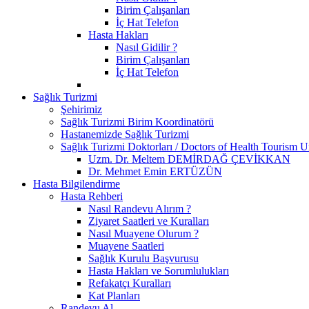
Birim Çalışanları
İç Hat Telefon
Hasta Hakları
Nasıl Gidilir ?
Birim Çalışanları
İç Hat Telefon
Sağlık Turizmi
Şehirimiz
Sağlık Turizmi Birim Koordinatörü
Hastanemizde Sağlık Turizmi
Sağlık Turizmi Doktorları / Doctors of Health Tourism U
Uzm. Dr. Meltem DEMİRDAĞ ÇEVİKKAN
Dr. Mehmet Emin ERTÜZÜN
Hasta Bilgilendirme
Hasta Rehberi
Nasıl Randevu Alırım ?
Ziyaret Saatleri ve Kuralları
Nasıl Muayene Olurum ?
Muayene Saatleri
Sağlık Kurulu Başvurusu
Hasta Hakları ve Sorumlulukları
Refakatçı Kuralları
Kat Planları
Randevu Al