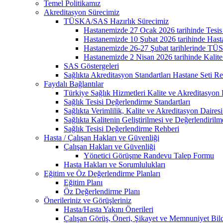
Temel Politikamız
Akreditasyon Sürecimiz
TÜSKA/SAS Hazırlık Sürecimiz
Hastanemizde 27 Ocak 2026 tarihinde Tesis Gü
Hastanemizde 10 Şubat 2026 tarihinde Hasta G
Hastanemizde 26-27 Şubat tarihlerinde TÜSK
Hastanemizde 2 Nisan 2026 tarihinde Kalite İy
SAS Göstergeleri
Sağlıkta Akreditasyon Standartları Hastane Seti Re
Faydalı Bağlantılar
Türkiye Sağlık Hizmetleri Kalite ve Akreditasyon 
Sağlık Tesisi Değerlendirme Standartları
Sağlıkta Verimlilik, Kalite ve Akreditasyon Daires
Sağlıkta Kalitenin Geliştirilmesi ve Değerlendiril
Sağlık Tesisi Değerlendirme Rehberi
Hasta / Çalışan Hakları ve Güvenliği
Çalışan Hakları ve Güvenliği
Yönetici Görüşme Randevu Talep Formu
Hasta Hakları ve Sorumlulukları
Eğitim ve Öz Değerlendirme Planları
Eğitim Planı
Öz Değerlendirme Planı
Önerileriniz ve Görüşleriniz
Hasta/Hasta Yakını Önerileri
Çalışan Görüş, Öneri, Şikayet ve Memnuniyet Bild