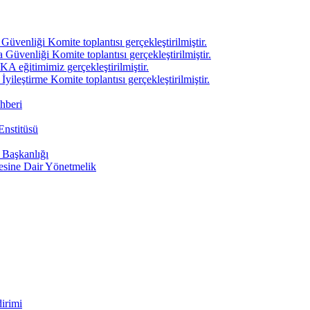
venliği Komite toplantısı gerçekleştirilmiştir.
üvenliği Komite toplantısı gerçekleştirilmiştir.
A eğitimimiz gerçekleştirilmiştir.
ileştirme Komite toplantısı gerçekleştirilmiştir.
hberi
Enstitüsü
i Başkanlığı
mesine Dair Yönetmelik
irimi