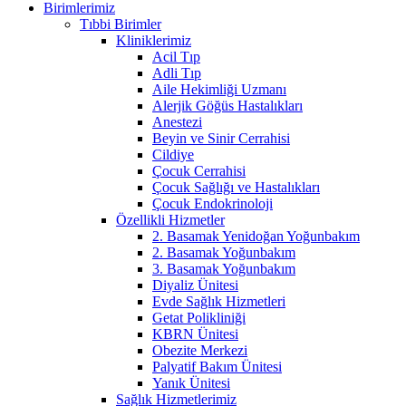
Birimlerimiz
Tıbbi Birimler
Kliniklerimiz
Acil Tıp
Adli Tıp
Aile Hekimliği Uzmanı
Alerjik Göğüs Hastalıkları
Anestezi
Beyin ve Sinir Cerrahisi
Cildiye
Çocuk Cerrahisi
Çocuk Sağlığı ve Hastalıkları
Çocuk Endokrinoloji
Özellikli Hizmetler
2. Basamak Yenidoğan Yoğunbakım
2. Basamak Yoğunbakım
3. Basamak Yoğunbakım
Diyaliz Ünitesi
Evde Sağlık Hizmetleri
Getat Polikliniği
KBRN Ünitesi
Obezite Merkezi
Palyatif Bakım Ünitesi
Yanık Ünitesi
Sağlık Hizmetlerimiz