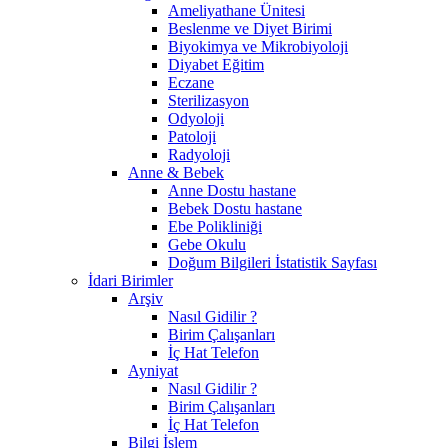
Ameliyathane Ünitesi
Beslenme ve Diyet Birimi
Biyokimya ve Mikrobiyoloji
Diyabet Eğitim
Eczane
Sterilizasyon
Odyoloji
Patoloji
Radyoloji
Anne & Bebek
Anne Dostu hastane
Bebek Dostu hastane
Ebe Polikliniği
Gebe Okulu
Doğum Bilgileri İstatistik Sayfası
İdari Birimler
Arşiv
Nasıl Gidilir ?
Birim Çalışanları
İç Hat Telefon
Ayniyat
Nasıl Gidilir ?
Birim Çalışanları
İç Hat Telefon
Bilgi İşlem