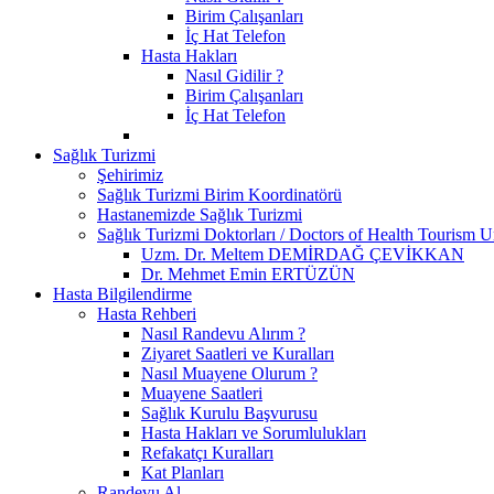
Birim Çalışanları
İç Hat Telefon
Hasta Hakları
Nasıl Gidilir ?
Birim Çalışanları
İç Hat Telefon
Sağlık Turizmi
Şehirimiz
Sağlık Turizmi Birim Koordinatörü
Hastanemizde Sağlık Turizmi
Sağlık Turizmi Doktorları / Doctors of Health Tourism U
Uzm. Dr. Meltem DEMİRDAĞ ÇEVİKKAN
Dr. Mehmet Emin ERTÜZÜN
Hasta Bilgilendirme
Hasta Rehberi
Nasıl Randevu Alırım ?
Ziyaret Saatleri ve Kuralları
Nasıl Muayene Olurum ?
Muayene Saatleri
Sağlık Kurulu Başvurusu
Hasta Hakları ve Sorumlulukları
Refakatçı Kuralları
Kat Planları
Randevu Al