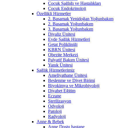
Çocuk Sağlığı ve Hastalıkları
Çocuk Endokrinoloji
Özellikli Hizmetler
2. Basamak Yenidoğan Yoğunbakım
2. Basamak Yoğunbakım
3. Basamak Yoğunbakım
Diyaliz Ünitesi
Evde Sağlık Hizmetleri
Getat Polikliniği
KBRN Ünitesi
Obezite Merkezi
Palyatif Bakım Ünitesi
Yanık Ünitesi
Sağlık Hizmetlerimiz
Ameliyathane Ünitesi
Beslenme ve Diyet Birimi
Biyokimya ve Mikrobiyoloji
Diyabet Eğitim
Eczane
Sterilizasyon
Odyoloji
Patoloji
Radyoloji
Anne & Bebek
Anne Dostu hastane