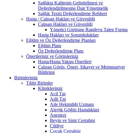
Sağlıkta Kalitenin Geliştirilmesi ve
Değerlendirilmesine Dair Yönetmelik
Sağlık Tesisi Değerlendirme Rehberi
Hasta / Çalışan Hakları ve Güvenliği
Çalışan Hakları ve Güvenliği
Yönetici Görüşme Randevu Talep Formu
Hasta Hakları ve Sorumlulukları
Eğitim ve Öz Değerlendirme Planları
Eğitim Planı
Öz Değerlendirme Planı
Önerileriniz ve Görüşleriniz
Hasta/Hasta Yakını Önerileri
Çalışan Görüş, Öneri, Şikayet ve Memnuniyet
Bildirimi
Birimlerimiz
Tıbbi Birimler
Kliniklerimiz
Acil Tıp
Adli Tıp
Aile Hekimliği Uzmanı
Alerjik Göğüs Hastalıkları
Anestezi
Beyin ve Sinir Cerrahisi
Cildiye
Çocuk Cerrahisi