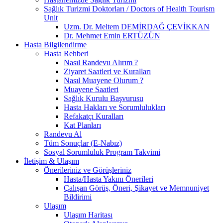
Sağlık Turizmi Doktorları / Doctors of Health Tourism
Unit
Uzm. Dr. Meltem DEMİRDAĞ ÇEVİKKAN
Dr. Mehmet Emin ERTÜZÜN
Hasta Bilgilendirme
Hasta Rehberi
Nasıl Randevu Alırım ?
Ziyaret Saatleri ve Kuralları
Nasıl Muayene Olurum ?
Muayene Saatleri
Sağlık Kurulu Başvurusu
Hasta Hakları ve Sorumlulukları
Refakatçı Kuralları
Kat Planları
Randevu Al
Tüm Sonuçlar (E-Nabız)
Sosyal Sorumluluk Program Takvimi
İletişim & Ulaşım
Önerileriniz ve Görüşleriniz
Hasta/Hasta Yakını Önerileri
Çalışan Görüş, Öneri, Şikayet ve Memnuniyet
Bildirimi
Ulaşım
Ulaşım Haritası